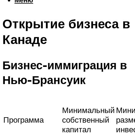
Еда
Погода
Открытие бизнеса в
Шоппинг
Что посетить
Канаде
Меню
Бизнес-иммиграция в
Нью-Брансуик
Минимальный
Мин
Программа
собственный
разм
капитал
инве