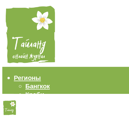
Регионы
Бангкок
Краби
Паттайя
Пхукет
Самуи
Пляжи