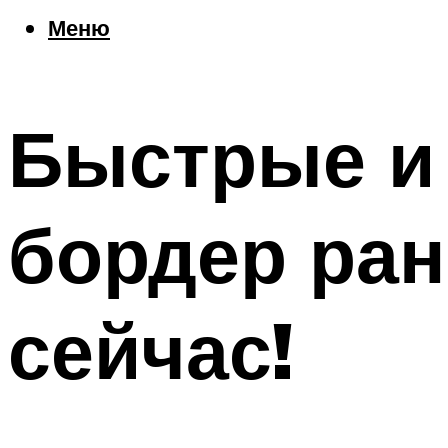
Еда
Меню
Погода
Шоппинг
Что посетить
Быстрые и
Меню
бордер ран
сейчас!