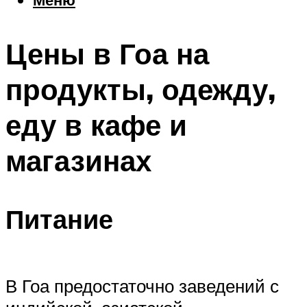
Еда
Погода
Цены в Гоа на
Шоппинг
Что посетить
продукты, одежду,
еду в кафе и
Меню
магазинах
Питание
В Гоа предостаточно заведений с