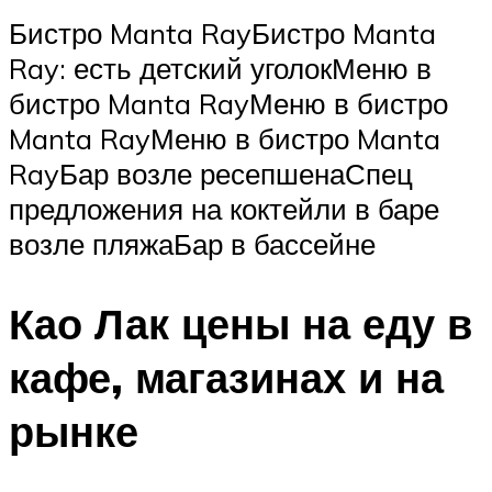
Бистро Manta RayБистро Manta
Ray: есть детский уголокМеню в
бистро Manta RayМеню в бистро
Manta RayМеню в бистро Manta
RayБар возле ресепшенаСпец
предложения на коктейли в баре
возле пляжаБар в бассейне
Као Лак цены на еду в
кафе, магазинах и на
рынке