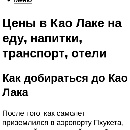
Еда
Погода
Цены в Као Лаке на
Шоппинг
Что посетить
еду, напитки,
транспорт, отели
Меню
Как добираться до Као
Лака
После того, как самолет
приземлился в аэропорту Пхукета,