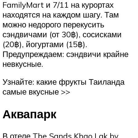
FamilyMart и 7/11 на курортах
находятся на каждом шагу. Там
можно недорого перекусить
сэндвичами (от 30฿), сосисками
(20฿), йогуртами (15฿).
Предупреждаем: сэндвичи крайне
невкусные.
Узнайте: какие фрукты Таиланда
самые вкусные >>
Аквапарк
В отеле The Sands Khao Lak by