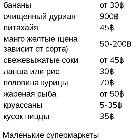
бананы
от 30฿
очищенный дуриан
900฿
питахайя
45฿
манго желтые (цена
50-200฿
зависит от сорта)
свежевыжатые соки
от 45฿
лапша или рис
30฿
половина курицы
70฿
жареная рыба
от 50฿
круассаны
5-35฿
кусок пиццы
35฿
Маленькие супермаркеты