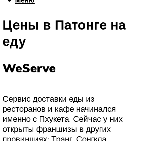
Еда
Погода
Цены в Патонге на
Шоппинг
Что посетить
еду
Меню
WeServe
Сервис доставки еды из
ресторанов и кафе начинался
именно с Пхукета. Сейчас у них
открыты франшизы в других
провинциях: Транг, Сонгкла,