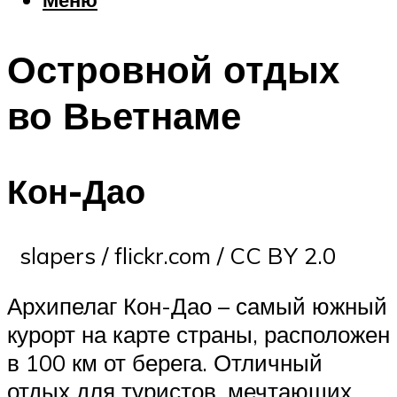
Еда
Погода
Островной отдых
Шоппинг
Что посетить
во Вьетнаме
Меню
Кон-Дао
slapers / flickr.com / CC BY 2.0
Архипелаг Кон-Дао – самый южный
курорт на карте страны, расположен
в 100 км от берега. Отличный
отдых для туристов, мечтающих