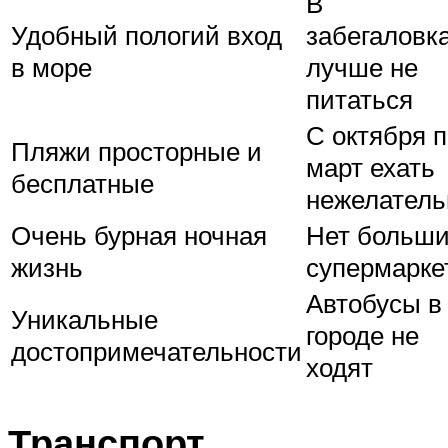
В
Удобный пологий вход
забегаловк
в море
лучше не
питаться
С октября 
Пляжи просторные и
март ехать
бесплатные
нежелатель
Очень бурная ночная
Нет больш
жизнь
супермарке
Автобусы в
Уникальные
городе не
достопримечательности
ходят
Транспорт