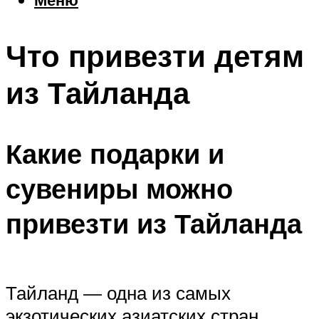
Еда
Погода
Что привезти детям
Шоппинг
Что посетить
из Тайланда
Меню
Какие подарки и
сувениры можно
привезти из Тайланда
Тайланд — одна из самых
экзотических азиатских стран,