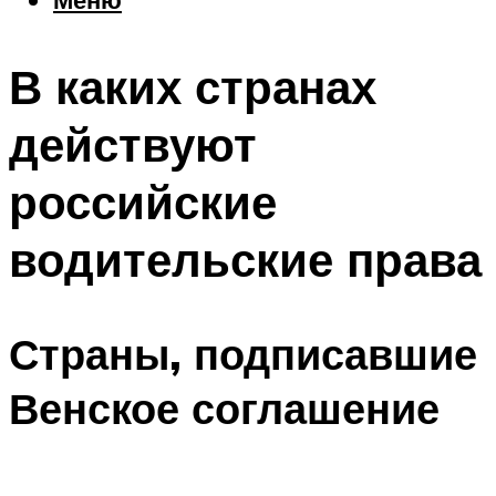
Еда
Погода
В каких странах
Шоппинг
Что посетить
действуют
российские
Меню
водительские права
Страны, подписавшие
Венское соглашение