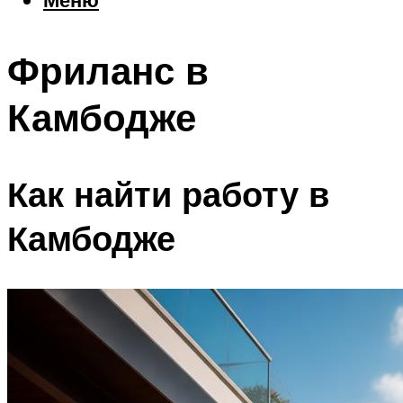
Еда
Погода
Фриланс в
Шоппинг
Что посетить
Камбодже
Меню
Как найти работу в
Камбодже