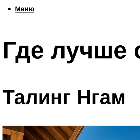
Еда
Меню
Погода
Шоппинг
Что посетить
Где лучше 
Меню
Талинг Нгам