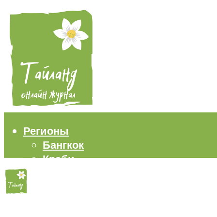
Регионы
Бангкок
Краби
Паттайя
Пхукет
Самуи
Пляжи