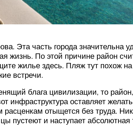
ва. Эта часть города значительна уда
ая жизнь. По этой причине район сч
ите жилье здесь. Пляж тут похож на
кие встречи.
енящий блага цивилизации, то район,
вот инфраструктура оставляет желать
м расценкам отыщется без труда. Ни
лицы пустеют и наступает абсолютная