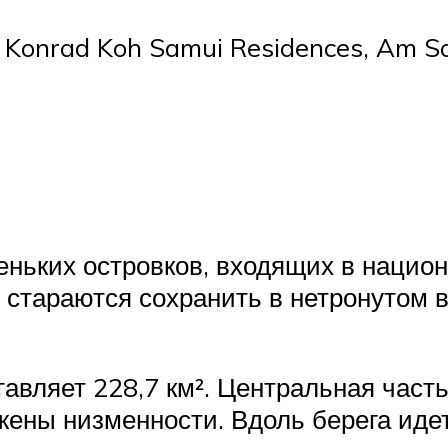
 Konrad Koh Samui Residences, Am S
еньких островков, входящих в национ
 стараются сохранить в нетронутом в
вляет 228,7 км². Центральная часть
жены низменности. Вдоль берега идет