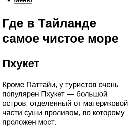
Еда
Погода
Где в Тайланде
Шоппинг
Что посетить
самое чистое море
Меню
Пхукет
Кроме Паттайи, у туристов очень
популярен Пхукет — большой
остров, отделенный от материковой
части суши проливом, по которому
проложен мост.