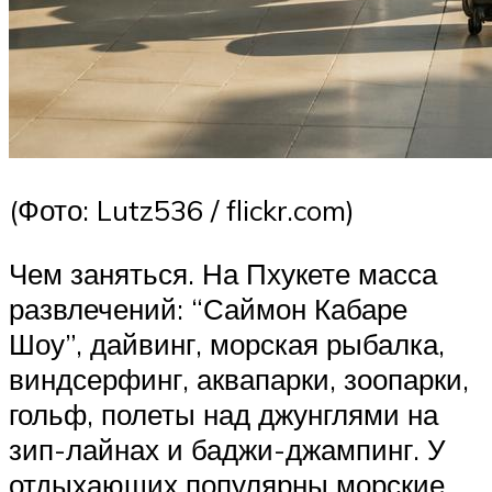
(Фото: Lutz536 / flickr.com)
Чем заняться. На Пхукете масса
развлечений: “Саймон Кабаре
Шоу”, дайвинг, морская рыбалка,
виндсерфинг, аквапарки, зоопарки,
гольф, полеты над джунглями на
зип-лайнах и баджи-джампинг. У
отдыхающих популярны морские