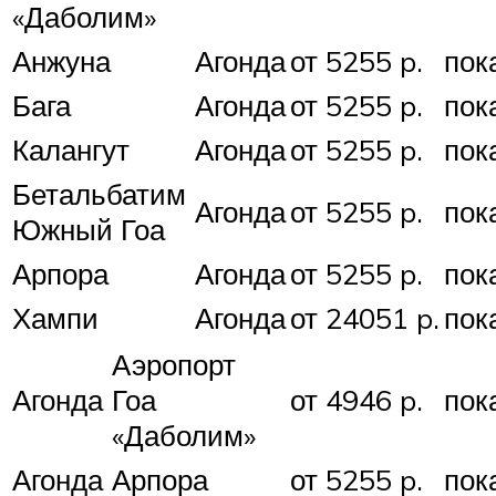
«Даболим»
Анжуна
Агонда
от 5255 p.
пок
Бага
Агонда
от 5255 p.
пок
Калангут
Агонда
от 5255 p.
пок
Бетальбатим
Агонда
от 5255 p.
пок
Южный Гоа
Арпора
Агонда
от 5255 p.
пок
Хампи
Агонда
от 24051 p.
пок
Аэропорт
Агонда
Гоа
от 4946 p.
пок
«Даболим»
Агонда
Арпора
от 5255 p.
пок