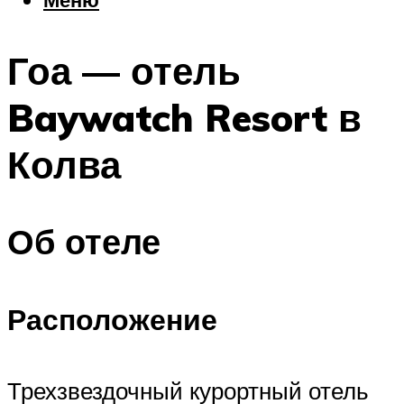
Еда
Погода
Гоа — отель
Шоппинг
Что посетить
Baywatch Resort в
Колва
Меню
Об отеле
Расположение
Трехзвездочный курортный отель