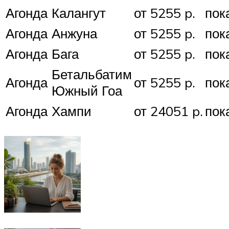
Агонда
Калангут
от 5255 p.
пок
Агонда
Анжуна
от 5255 p.
пок
Агонда
Бага
от 5255 p.
пок
Бетальбатим
Агонда
от 5255 p.
пок
Южный Гоа
Агонда
Хампи
от 24051 p.
пок