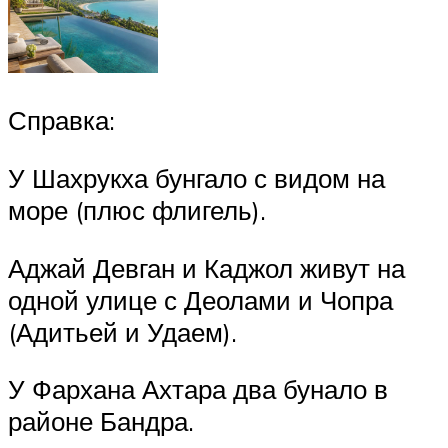
Справка:
У Шахрукха бунгало с видом на
море (плюс флигель).
Аджай Девган и Каджол живут на
одной улице с Деолами и Чопра
(Адитьей и Удаем).
У Фархана Ахтара два бунало в
районе Бандра.