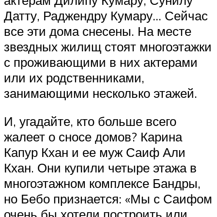
актерам Дилипу Кумару, Сунилу
Датту, Раджендру Кумару… Сейчас
все эти дома снесены. На месте
звездных жилищ стоят многоэтажки
с проживающими в них актерами
или их родственниками,
занимающими несколько этажей.
И, угадайте, кто больше всего
жалеет о сносе домов? Карина
Капур Кхан и ее муж Саиф Али
Кхан. Они купили четыре этажа в
многоэтажном комплексе Бандры,
но Бебо признается: «Мы с Саифом
очень бы хотели построить или