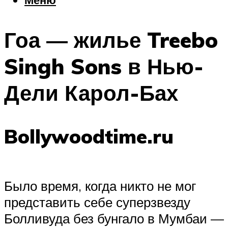
Еда
Погода
Гоа — жилье Treebo
Шоппинг
Что посетить
Singh Sons в Нью-
Дели Карол-Бах
Меню
Bollywoodtime.ru
Было время, когда никто не мог
представить себе суперзвезду
Болливуда без бунгало в Мумбаи —