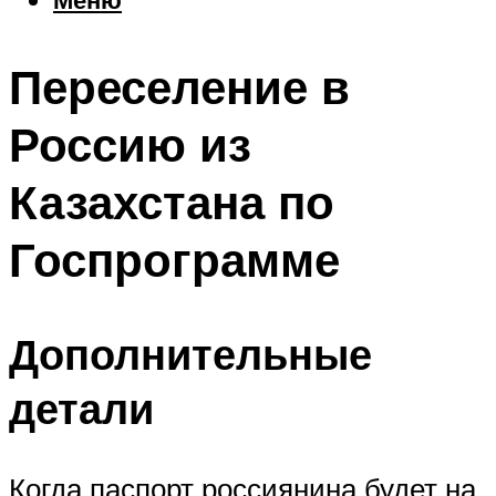
Еда
Погода
Переселение в
Шоппинг
Что посетить
Россию из
Казахстана по
Меню
Госпрограмме
Дополнительные
детали
Когда паспорт россиянина будет на