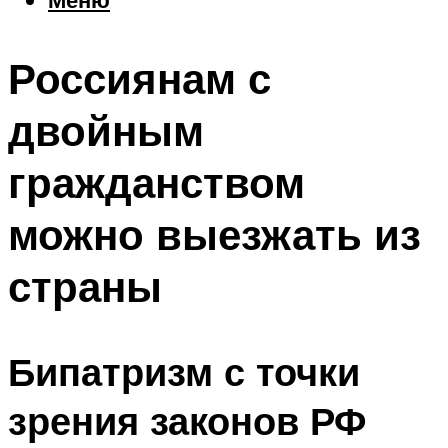
Еда
Погода
Россиянам с
Шоппинг
Что посетить
двойным
гражданством
Меню
можно выезжать из
страны
Бипатризм с точки
зрения законов РФ