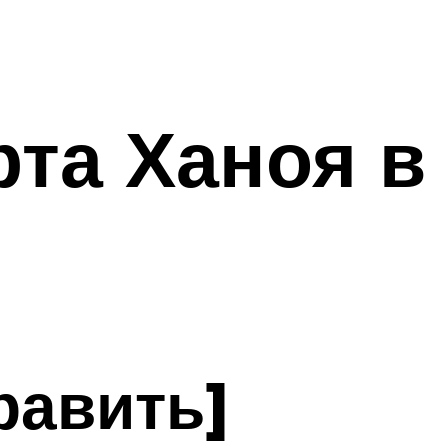
рта Ханоя в
равить]