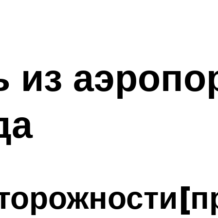
ь из аэропо
да
торожности[п