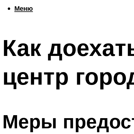
Еда
Меню
Погода
Шоппинг
Что посетить
Как доехат
Меню
центр горо
Меры предос