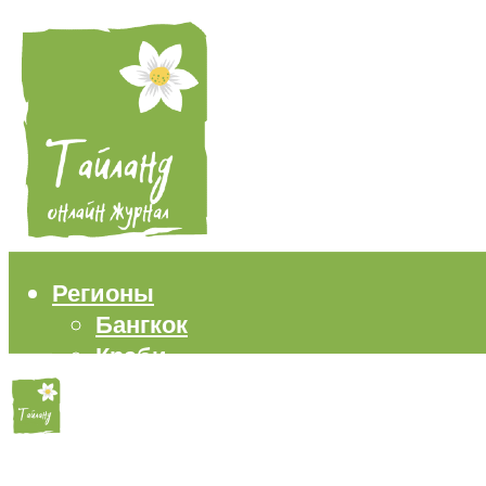
Регионы
Бангкок
Краби
Паттайя
Пхукет
Самуи
Пляжи