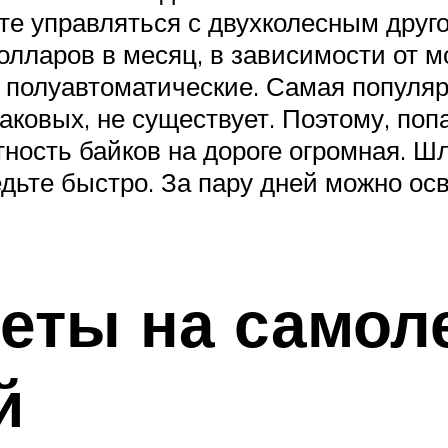
е управляться с двухколесным друго
лларов в месяц, в зависимости от мо
и полуавтоматические. Самая популяр
таковых, не существует. Поэтому, поп
ность байков на дороге огромная. Ш
 едьте быстро. За пару дней можно ос
ты на самоле
й