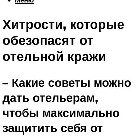
Еда
Погода
Хитрости, которые
Шоппинг
Что посетить
обезопасят от
отельной кражи
Меню
– Какие советы можно
дать отельерам,
чтобы максимально
защитить себя от