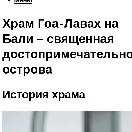
Еда
Погода
Храм Гоа-Лавах на
Шоппинг
Что посетить
Бали – священная
достопримечательн
Меню
острова
История храма