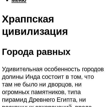
Еда
Погода
Храппская
Шоппинг
Что посетить
цивилизация
Меню
Города равных
Удивительная особенность городов
долины Инда состоит в том, что
там не было ни дворцов, ни
огромных памятников, типа
пирамид Древнего Египта, ни
роскошных захоронений, вроде