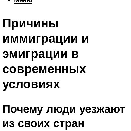
Еда
Погода
Причины
Шоппинг
Что посетить
иммиграции и
эмиграции в
Меню
современных
условиях
Почему люди уезжают
из своих стран