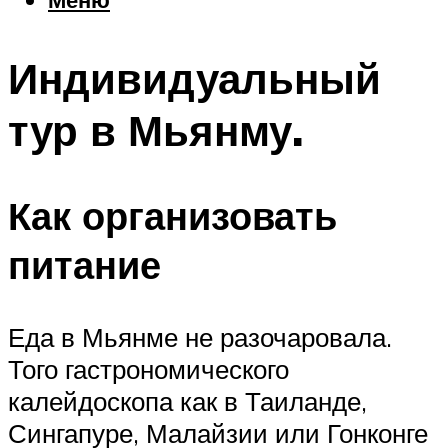
Еда
Погода
Индивидуальный
Шоппинг
Что посетить
тур в Мьянму.
Меню
Как организовать
питание
Еда в Мьянме не разочаровала.
Того гастрономического
калейдоскопа как в Таиланде,
Сингапуре, Малайзии или Гонконге