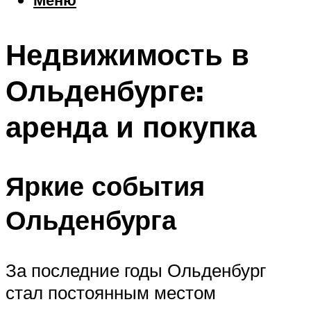
Еда
Погода
Недвижимость в
Шоппинг
Что посетить
Ольденбурге:
аренда и покупка
Меню
Яркие события
Ольденбурга
За последние годы Ольденбург
стал постоянным местом