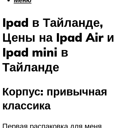
Еда
Погода
Ipad в Тайланде,
Шоппинг
Что посетить
Цены на Ipad Air и
Ipad mini в
Меню
Тайланде
Корпус: привычная
классика
Первая распаковка для меня