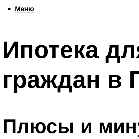
Еда
Меню
Погода
Шоппинг
Что посетить
Ипотека дл
Меню
граждан в
Плюсы и мину