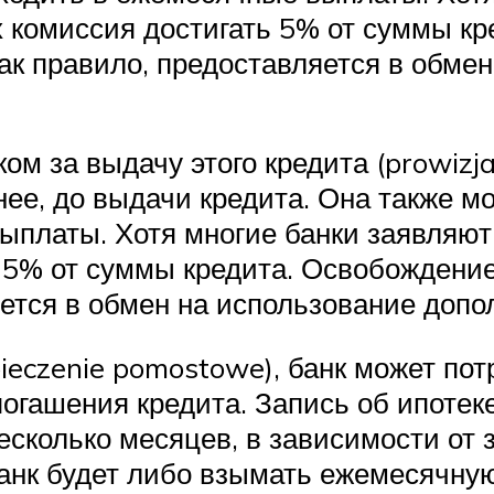
х комиссия достигать 5% от суммы к
ак правило, предоставляется в обме
ом за выдачу этого кредита (prowizj
нее, до выдачи кредита. Она также 
ыплаты. Хотя многие банки заявляют,
ь 5% от суммы кредита. Освобождени
яется в обмен на использование допо
ieczenie pomostowe), банк может пот
 погашения кредита. Запись об ипотек
несколько месяцев, в зависимости от 
анк будет либо взымать ежемесячную