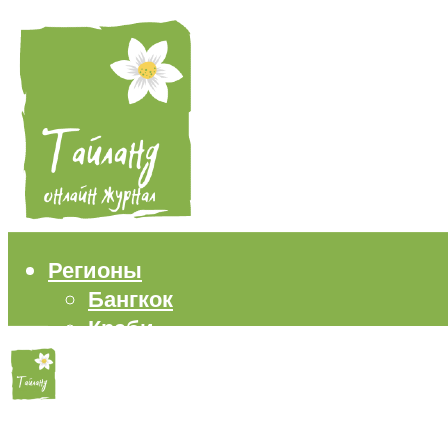
Регионы
Бангкок
Краби
Паттайя
Пхукет
Самуи
Пляжи