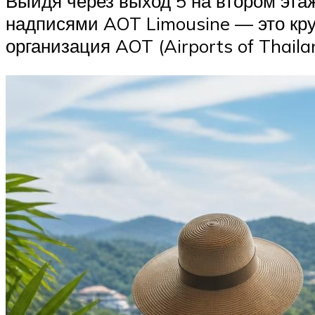
Выйдя через выход 5 на втором эта
надписями AOT Limousine — это кру
организация AOT (Airports of Thaila