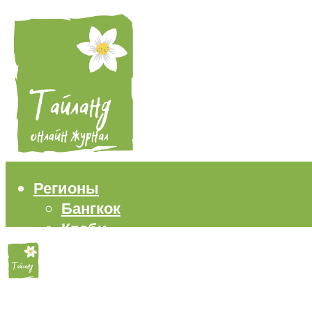
Регионы
Бангкок
Краби
Паттайя
Пхукет
Самуи
Пляжи