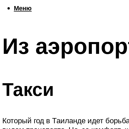
Еда
Меню
Погода
Шоппинг
Что посетить
Из аэропор
Меню
Такси
Который год в Таиланде идет борьб