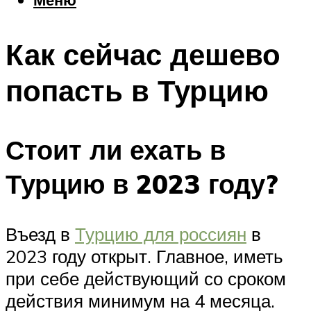
Еда
Погода
Как сейчас дешево
Шоппинг
Что посетить
попасть в Турцию
Меню
Стоит ли ехать в
Турцию в 2023 году?
Въезд в
Турцию для россиян
в
2023 году открыт. Главное, иметь
при себе действующий со сроком
действия минимум на 4 месяца.