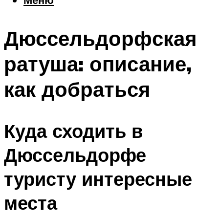
Еда
Погода
Дюссельдорфская
Шоппинг
Что посетить
ратуша: описание,
как добраться
Меню
Куда сходить в
Дюссельдорфе
туристу интересные
места