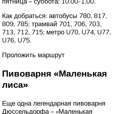
пятница – суббота: 10.00-1.00.
Как добраться: автобусы 780, 817,
809, 785; трамвай 701, 706, 703,
713, 712, 715; метро U70, U74, U77,
U76, U75.
Проложить маршрут
Пивоварня «Маленькая
лиса»
Еще одна легендарная пивоварня
Дюссельдорфа – «Маленькая