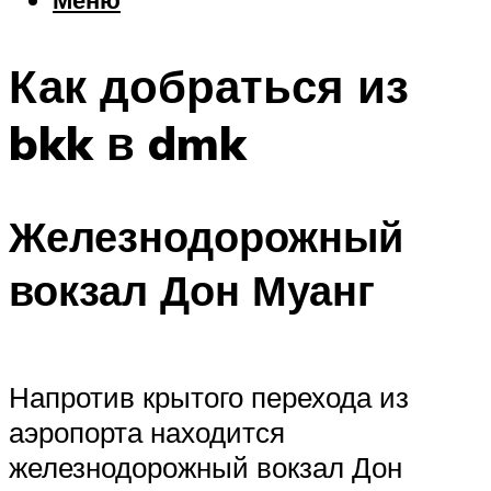
Еда
Погода
Как добраться из
Шоппинг
Что посетить
bkk в dmk
Меню
Железнодорожный
вокзал Дон Муанг
Напротив крытого перехода из
аэропорта находится
железнодорожный вокзал Дон