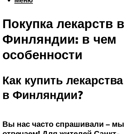
Еда
Погода
Покупка лекарств в
Шоппинг
Что посетить
Финляндии: в чем
особенности
Меню
Как купить лекарства
в Финляндии?
Вы нас часто спрашивали – мы
отвечаем! Для жителей Санкт-