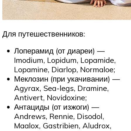
Для путешественников:
Лоперамид (от диареи) —
Imodium, Lopidum, Lopamide,
Lopamine, Diarlop, Normaloe;
Меклозин (при укачивании) —
Agyrax, Sea-legs, Dramine,
Antivert, Novidoxine;
Антациды (от изжоги) —
Andrews, Rennie, Disodol,
Maalox, Gastribien, Aludrox,