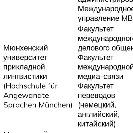
Международно
управление M
Факультет
международног
Мюнхенский
делового обще
университет
Факультет
прикладной
международно
лингвистики
медиа-связи
(Hochschule für
Факультет
Angewandte
переводов
Sprachen München)
(немецкий,
английский,
китайский)