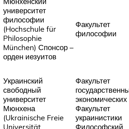
Мюнхенский
университет
философии
Факультет
(Hochschule für
философии
Philosophie
München) Спонсор –
орден иезуитов
Украинский
Факультет
свободный
государственны
университет
экономических 
Мюнхена
Факультет
(Ukrainische Freie
украинистики
Universität
Философский