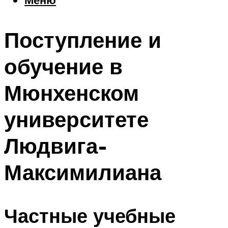
Еда
Погода
Поступление и
Шоппинг
Что посетить
обучение в
Мюнхенском
Меню
университете
Людвига-
Максимилиана
Частные учебные