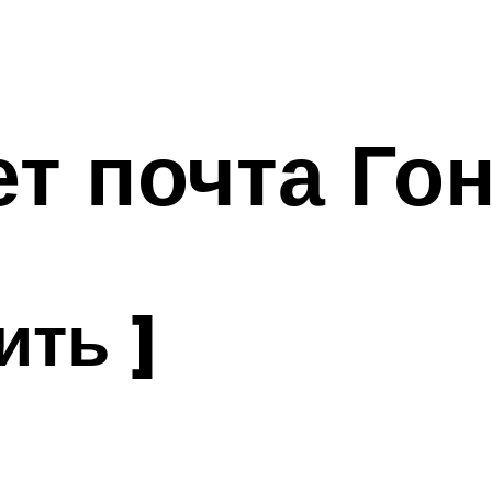
ет почта Го
ить ]