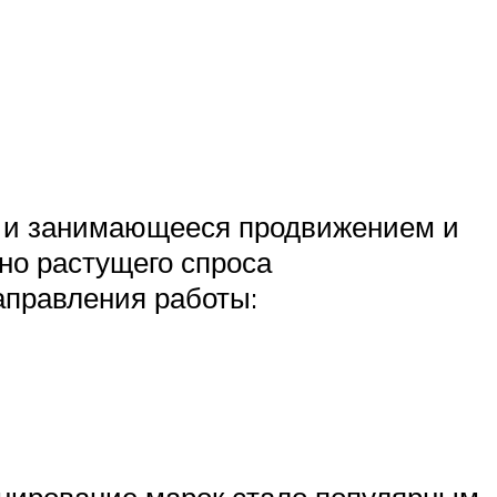
у и занимающееся продвижением и
но растущего спроса
аправления работы:
ионирование марок стало популярным