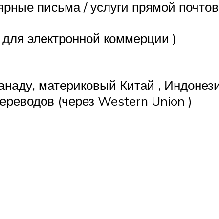
ярные письма /
услуги
прямой почто
 для
электронной коммерции
)
анаду,
материковый Китай
,
Индонез
ереводов (через
Western Union
)