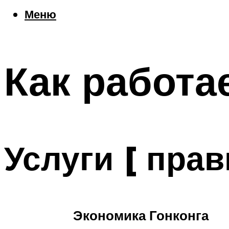
Еда
Меню
Погода
Шоппинг
Что посетить
Как работа
Меню
Услуги [ прав
Экономика Гонконга