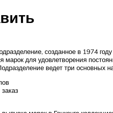
авить
одразделение, созданное в 1974 год
 марок для удовлетворения постоян
Подразделение ведет три основных н
пов
 заказ
й выпуска марок в Гонконге коллекц