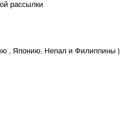
вой
рассылки
ию
, Японию,
Непал
и
Филиппины
)