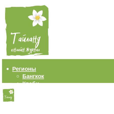
Регионы
Бангкок
Краби
Паттайя
Пхукет
Самуи
Пляжи