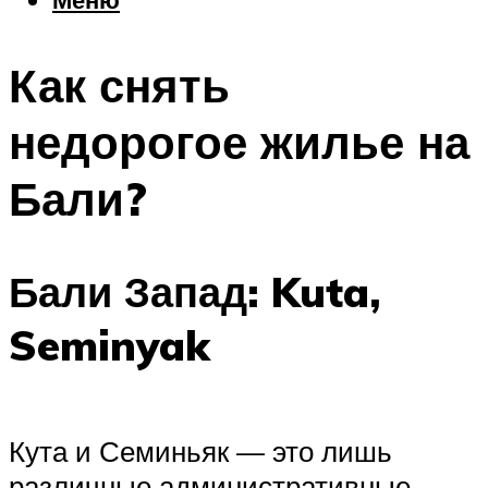
Еда
Погода
Как снять
Шоппинг
Что посетить
недорогое жилье на
Бали?
Меню
Бали Запад: Kuta,
Seminyak
Кута и Семиньяк — это лишь
различные административные