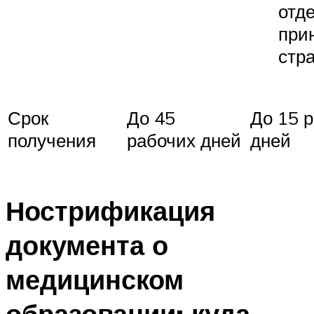
отд
при
стр
Срок
До 45
До 15 
получения
рабочих дней
дней
Нострификация
документа о
медицинском
образовании: куда