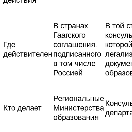
В странах
В той с
Гаагского
консул
Где
соглашения,
которо
действителен
подписанного
легали
в том числе
докуме
Россией
образо
Региональные
Консул
Кто делает
Министерства
департ
образования