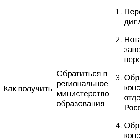
Пер
дип
Нот
зав
пер
Обратиться в
Обр
региональное
кон
Как получить
министерство
отд
образования
Рос
Обр
кон