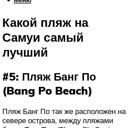
Еда
Погода
Какой пляж на
Шоппинг
Что посетить
Самуи самый
лучший
Меню
#5: Пляж Банг По
(Bang Po Beach)
Пляж Банг По так же расположен на
севере острова, между пляжами