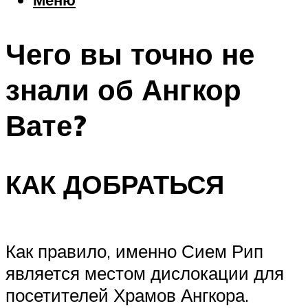
Еда
Погода
Чего вы точно не
Шоппинг
Что посетить
знали об Ангкор
Вате?
Меню
КАК ДОБРАТЬСЯ
Как правило, именно Сием Рип
является местом дислокации для
посетителей Храмов Ангкора.