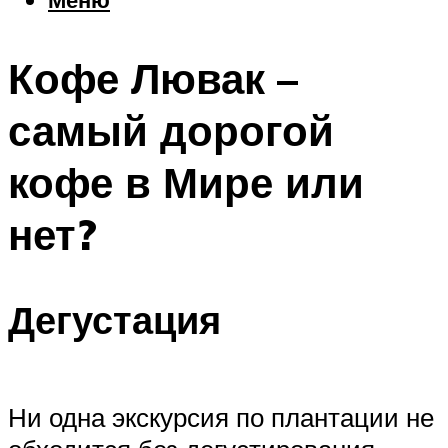
Еда
Погода
Кофе Лювак –
Шоппинг
Что посетить
самый дорогой
кофе в Мире или
Меню
нет?
Дегустация
Ни одна экскурсия по плантации не