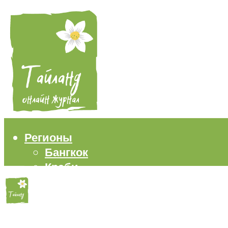
Регионы
Бангкок
Краби
Паттайя
Пхукет
Самуи
Пляжи