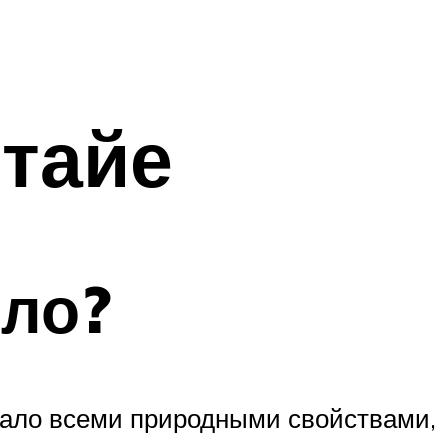
ттайе
сло?
ало всеми природными свойствами,