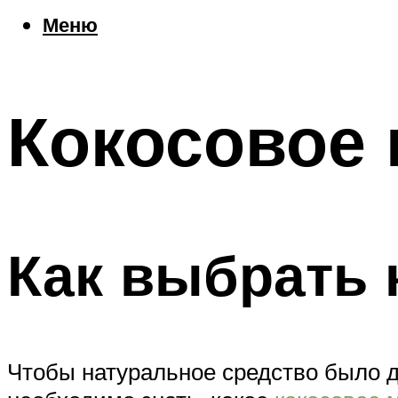
Еда
Меню
Погода
Шоппинг
Что посетить
Кокосовое 
Меню
Как выбрать 
Чтобы натуральное средство было 