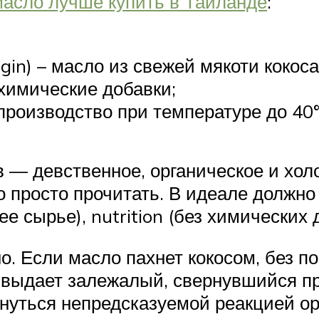
масло лучше купить в Тайланде
:
rgin) – масло из свежей мякоти кокоса
 химические добавки;
производство при температуре до 40
в — девственное, органическое и хол
о просто прочитать. В идеале должно 
жее сырье), nutrition (без химических 
. Если масло пахнет кокосом, без п
 выдает залежалый, свернувшийся про
рнуться непредсказуемой реакцией о