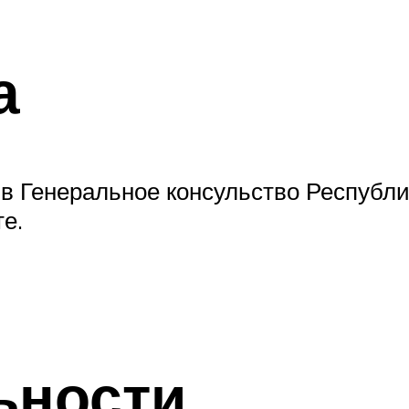
а
ь в Генеральное консульство Республ
е.
ьности