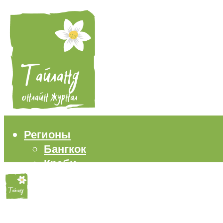
Регионы
Бангкок
Краби
Паттайя
Пхукет
Самуи
Пляжи