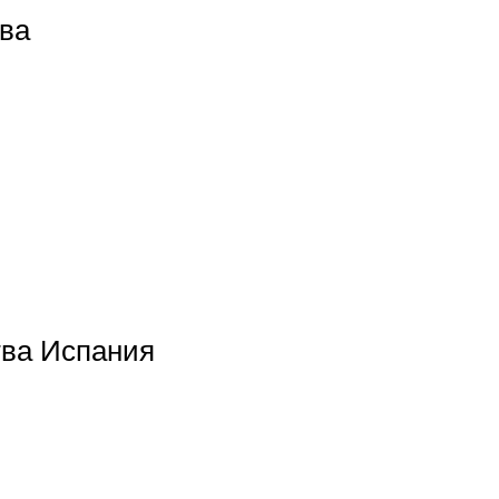
ыва
тва Испания