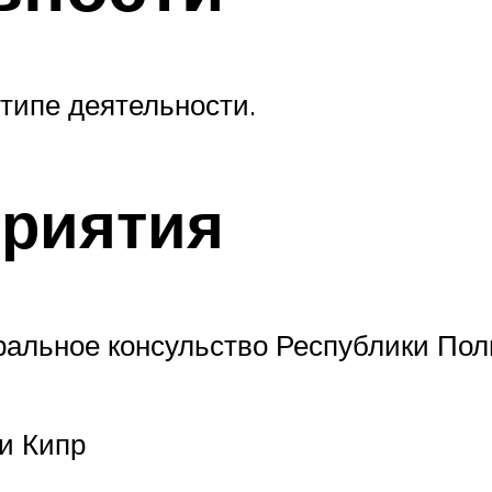
типе деятельности.
приятия
еральное консульство Республики По
и Кипр