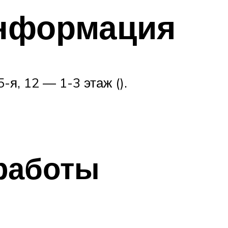
информация
-я, 12 — 1-3 этаж ().
работы