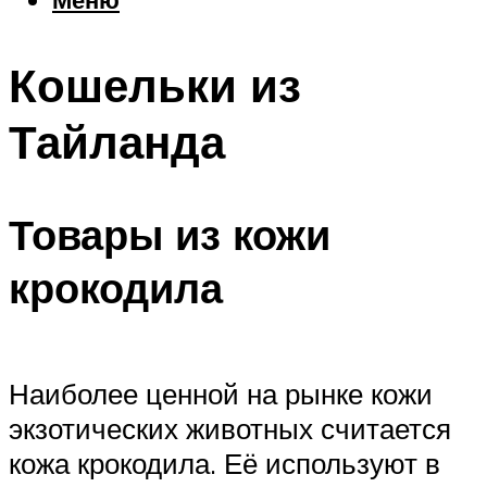
Еда
Погода
Кошельки из
Шоппинг
Что посетить
Тайланда
Меню
Товары из кожи
крокодила
Наиболее ценной на рынке кожи
экзотических животных считается
кожа крокодила. Её используют в