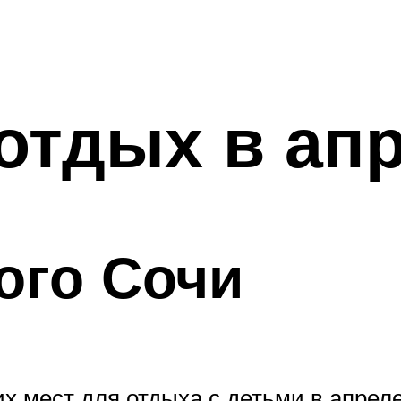
отдых в ап
ого Сочи
х мест для отдыха с детьми в апрел