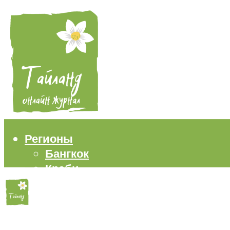
Регионы
Бангкок
Краби
Паттайя
Пхукет
Самуи
Пляжи