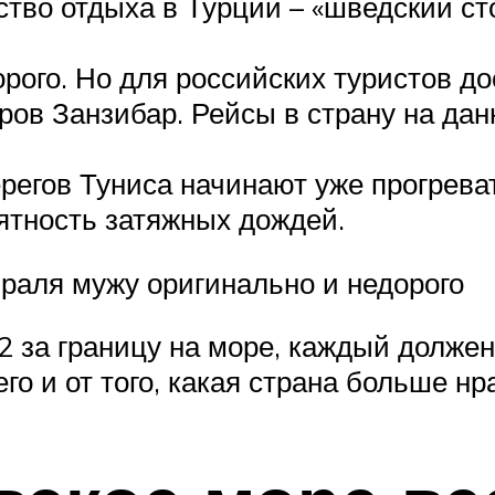
ство отдыха в Турции – «шведский ст
орого. Но для российских туристов д
тров Занзибар. Рейсы в страну на да
регов Туниса начинают уже прогреват
оятность затяжных дождей.
враля мужу оригинально и недорого
2 за границу на море, каждый долже
о и от того, какая страна больше нр