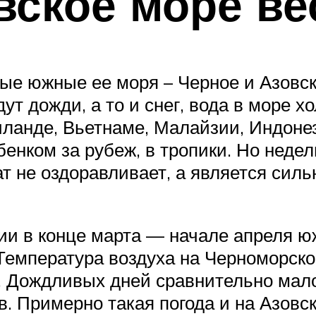
вское море ве
мые южные ее моря – Черное и Азовс
ут дожди, а то и снег, вода в море х
иланде, Вьетнаме, Малайзии, Индоне
бенком за рубеж, в тропики. Но неде
ат не оздоравливает, а является сил
ии в конце марта — начале апреля ю
Температура воздуха на Черноморско
. Дождливых дней сравнительно мало 
. Примерно такая погода и на Азовск