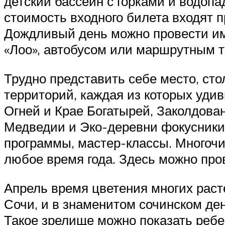
детский бассейн с горками и водопа
стоимость входного билета входят п
Дождливый день можно провести име
«Лоо», автобусом или маршрутным т
Трудно представить себе место, сто
территорий, каждая из которых уди
Огней и Крае Богатырей, Заколдова
Медведии и Эко-деревни фокусники,
программы, мастер-классы. Многочи
любое время года. Здесь можно пров
Апрель время цветения многих раст
Сочи, и в знаменитом сочинском де
Такое зрелище можно показать ребен