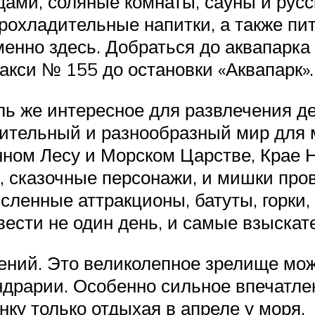
дами, соляные комнаты, сауны и русс
рохладительные напитки, а также пит
нно здесь. Добраться до аквапарка 
акси № 155 до остановки «Аквапарк».
ль же интересное для развлечения д
вительный и разнообразный мир для 
нном Лесу и Морском Царстве, Крае 
 сказочные персонажи, и мишки про
сленные аттракционы, батуты, горки
ести не один день, и самые взыскате
ений. Это великолепное зрелище мо
ндрарии. Особенно сильное впечатле
ку только отдыхая в апреле у моря.