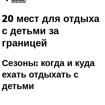
Еда
Погода
20 мест для отдыха
Шоппинг
Что посетить
с детьми за
границей
Меню
Сезоны: когда и куда
ехать отдыхать с
детьми