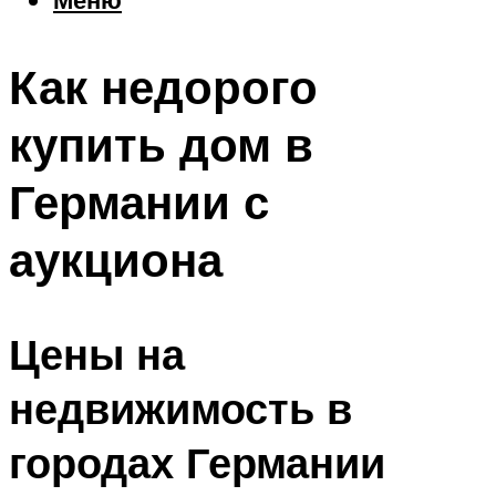
Еда
Погода
Как недорого
Шоппинг
Что посетить
купить дом в
Германии с
Меню
аукциона
Цены на
недвижимость в
городах Германии