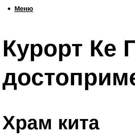
Еда
Меню
Погода
Шоппинг
Что посетить
Курорт Ке Г
Меню
достоприм
Храм кита