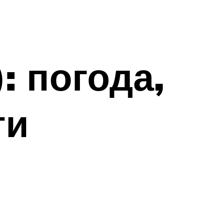
: погода,
ти