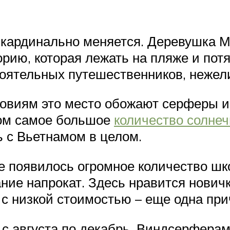
а кардинально меняется. Деревушка М
рию, которая лежать на пляже и потя
тоятельных путешественников, нежели
овиям это место обожают серферы и 
ором самое большое
количество солне
ь с Вьетнамом в целом.
е появилось огромное количество шк
ние напрокат. Здесь нравится нович
 с низкой стоимостью – еще одна пр
с августа по декабрь. Виндсерферам