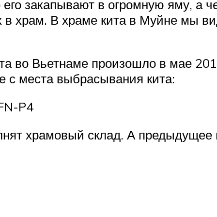
 его закапывают в огромную яму, а ч
х в храм. В храме кита в Муйне мы в
а во Вьетнаме произошло в мае 2017 
е с места выбрасывания кита:
gFN-P4
полнят храмовый склад. А предыдущее