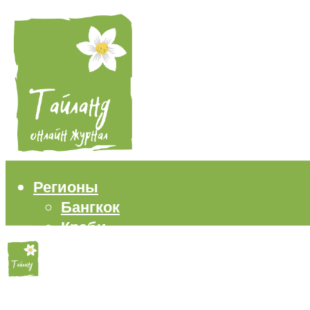
Регионы
Бангкок
Краби
Паттайя
Пхукет
Самуи
Пляжи