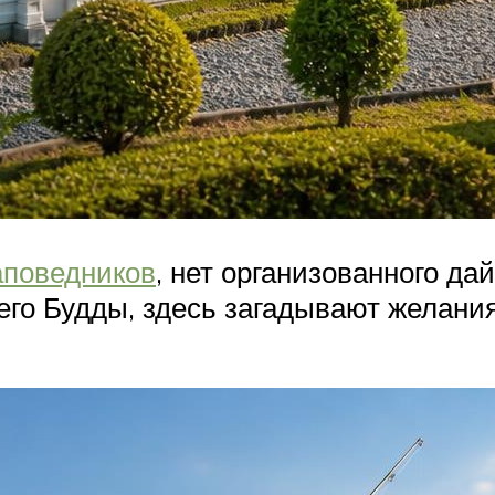
аповедников
, нет организованного да
его Будды, здесь загадывают желани