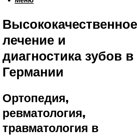
Еда
Погода
Высококачественно
Шоппинг
Что посетить
лечение и
диагностика зубов в
Меню
Германии
Ортопедия,
ревматология,
травматология в