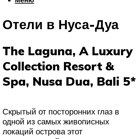
Еда
Погода
Отели в Нуса-Дуа
Шоппинг
Что посетить
The Laguna, A Luxury
Меню
Collection Resort &
Spa, Nusa Dua, Bali 5*
Скрытый от посторонних глаз в
одной из самых живописных
локаций острова этот