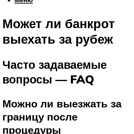
Еда
Погода
Может ли банкрот
Шоппинг
Что посетить
выехать за рубеж
Меню
Часто задаваемые
вопросы — FAQ
Можно ли выезжать за
границу после
процедуры