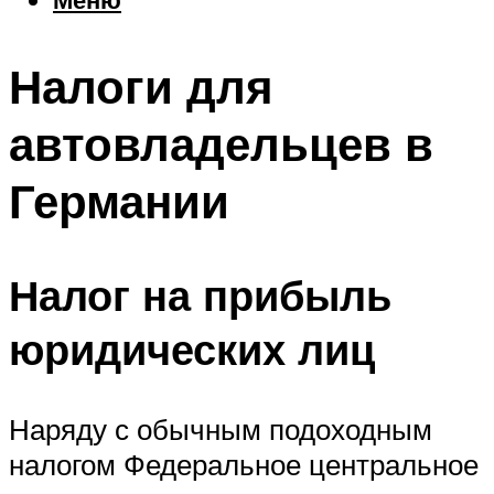
Еда
Погода
Налоги для
Шоппинг
Что посетить
автовладельцев в
Германии
Меню
Налог на прибыль
юридических лиц
Наряду с обычным подоходным
налогом Федеральное центральное