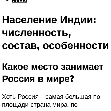
Еда
Погода
Население Индии:
Шоппинг
Что посетить
численность,
состав, особенности
Меню
Какое место занимает
Россия в мире?
Хоть Россия – самая большая по
площади страна мира, по