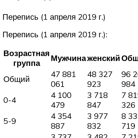
Перепись (1 апреля 2019 г.)
Перепись (1 апреля 2019 г.):
Возрастная
Мужчина
женский
Общ
группа
47 881
48 327
96 
Общий
061
923
984
4 100
3 718
7 81
0-4
479
847
326
4 354
3 977
8 33
5-9
887
832
719
3 737
3 482
7 21