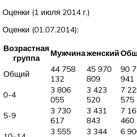
Оценки (1 июля 2014 г.)
Оценки (01.07.2014):
Возрастная
Мужчина
женский
Общ
группа
44 758
45 970
90 
Общий
132
809
941
3 806
3 423
7 22
0-4
055
520
575
3 730
3 431
7 16
5-9
617
843
460
3 555
3 344
6 90
10–14