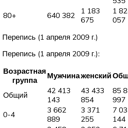
535
1 183
1 82
80+
640 382
675
057
Перепись (1 апреля 2009 г.)
Перепись (1 апреля 2009 г.):
Возрастная
Мужчина
женский
Общ
группа
42 413
43 433
85 
Общий
143
854
997
3 662
3 371
7 03
0-4
889
255
144