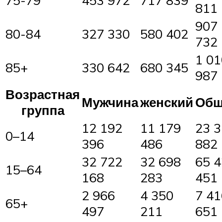
75-79
453 972
717 839
811
907
80-84
327 330
580 402
732
1 01
85+
330 642
680 345
987
Возрастная
Мужчина
женский
Общ
группа
12 192
11 179
23 
0–14
396
486
882
32 722
32 698
65 
15–64
168
283
451
2 966
4 350
7 41
65+
497
211
651