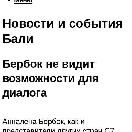
Еда
Погода
Новости и события
Шоппинг
Что посетить
Бали
Меню
Бербок не видит
возможности для
диалога
Анналена Бербок, как и
представители других стран G7,