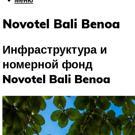
Еда
Погода
Novotel Bali Benoa
Шоппинг
Что посетить
Инфраструктура и
Меню
номерной фонд
Novotel Bali Benoa